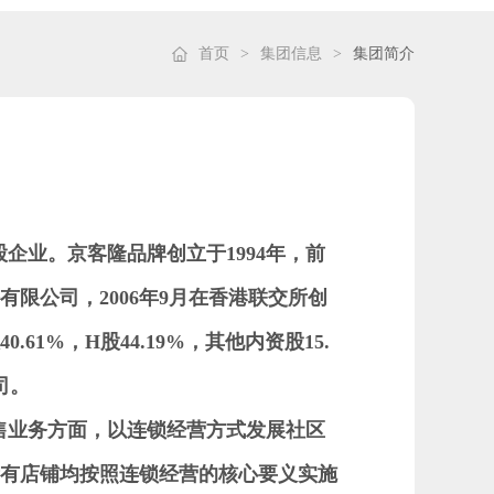
首页
>
集团信息
>
集团简介
股企业。京客隆品牌创立于
1994
年，前
有限公司，
2006
年
9
月在香港联交所创
40.61%
，
H
股
44.19%
，其他内资股
15.
司。
售业务方面，
以连锁经营方式发展社区
所有店铺均按照连锁经营的核心要义实施