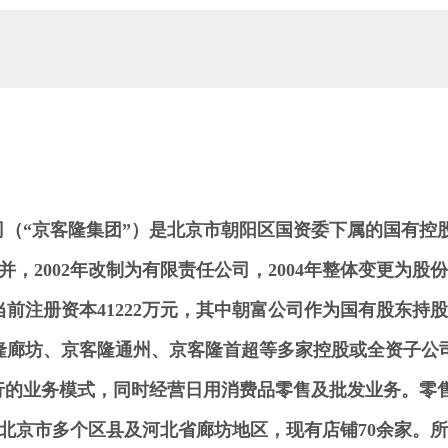
司（
“
京客隆集团
”
）是北京市朝阳区国资委下属的国有控
并，
2002
年改制为有限责任公司，
2004
年整体变更为股份
当前注册资本
41222
万元，其中朝富公司作为国有股东持股
隆廊坊、京客隆通州、京客隆首超等多家控股或全资子公
行的业务模式，同时经营日用消费品零售及批发业务。
零
北京市多个区县及河北省廊坊地区，现有店铺70余家。