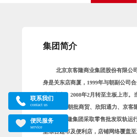
集团简介
北京京客隆商业集团股份有限公
身是关东店商厦，
1999
年与朝副公司合
业板上市，
2008
年
2
月转至主板上市。
联系我们
contact us
2%
。下设朝批商贸、欣阳通力、京客
京客隆集团采取零售批发双轨运
便民服务
service
型综合超市及便利店，店铺网络覆盖至